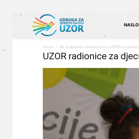
Udruga
NASLO
Home
Na nedjeljnim radionicama u UZOR-u mališani uč
za
UZOR radionice za dje
održivi
razvoj
UZOR