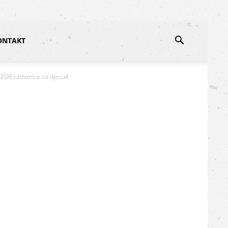
ONTAKT
ZOR radionice za djecu4