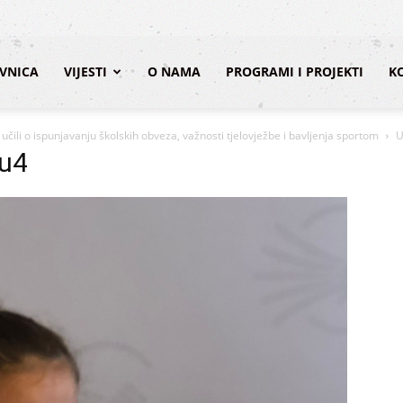
VNICA
VIJESTI
O NAMA
PROGRAMI I PROJEKTI
K
ili o ispunjavanju školskih obveza, važnosti tjelovježbe i bavljenja sportom
U
cu4