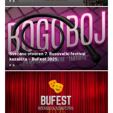
P. D.
-
2025-12-04
Svečano otvoren 7. Busovački festival
kazališta – BuFest 2025.
P. D.
-
2025-11-28