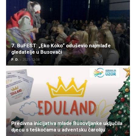
7. BuFEST: „Eko Koko“ oduševio najmlađe
gledatelje u Busovači
P. D.
-
2025-12-08
Predivna inicijativa mlade Busovljanke uključila
djecu s teškoćama u adventsku čaroliju