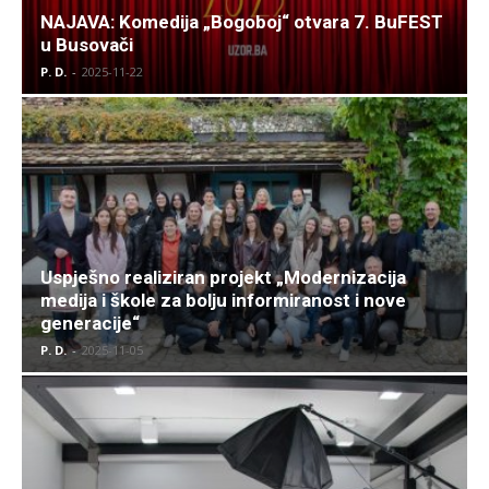
NAJAVA: Komedija „Bogoboj“ otvara 7. BuFEST
u Busovači
P. D.
-
2025-11-22
Uspješno realiziran projekt „Modernizacija
medija i škole za bolju informiranost i nove
generacije“
P. D.
-
2025-11-05