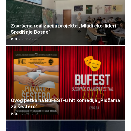
Završena realizacija projekta „Mladi eko-lideri
Središnje Bosne“
P. D.
-
2025-12-28
Ovog petka na BuFEST-u hit komedija „Pidžama
za šestero“
P. D.
-
2025-12-08