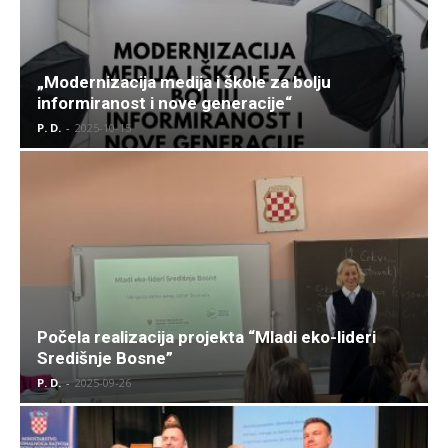
„Modernizacija medija i škole za bolju
informiranost i nove generacije“
P. D.
-
2025-10-15
Počela realizacija projekta “Mladi eko-lideri
Središnje Bosne”
P. D.
-
2025-09-26