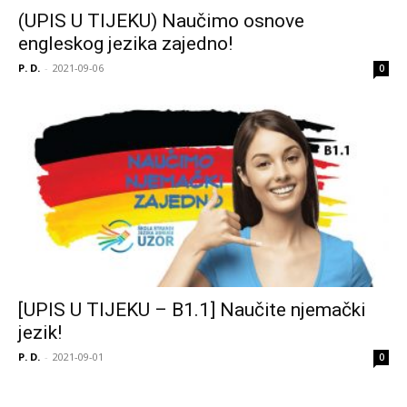
(UPIS U TIJEKU) Naučimo osnove
engleskog jezika zajedno!
P. D.
-
2021-09-06
0
[UPIS U TIJEKU – B1.1] Naučite njemački
jezik!
P. D.
-
2021-09-01
0