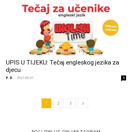
UPIS U TIJEKU: Tečaj engleskog jezika za
djecu
P. D.
-
2021-09-01
0
1
2
3
FOLLOW US ON INSTAGRAM