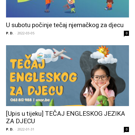
U subotu počinje tečaj njemačkog za djecu
P. D.
-
2022-03-05
0
[Upis u tijeku] TEČAJ ENGLESKOG JEZIKA
ZA DJECU
P. D.
-
2022-01-31
0