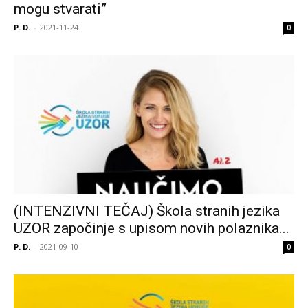
mogu stvarati”
P. D.
-
2021-11-24
0
(INTENZIVNI TEČAJ) Škola stranih jezika
UZOR započinje s upisom novih polaznika...
P. D.
-
2021-09-10
0