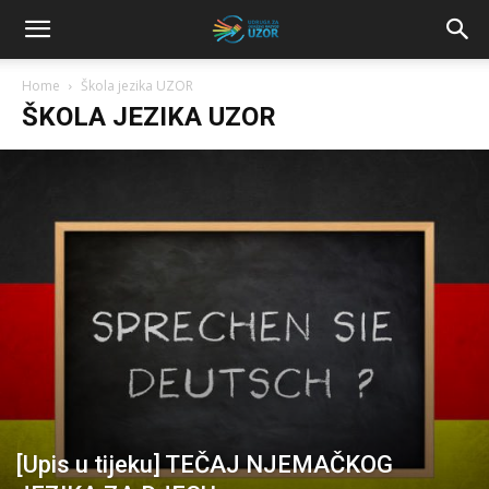
Home
Škola jezika UZOR
ŠKOLA JEZIKA UZOR
[Upis u tijeku] TEČAJ NJEMAČKOG