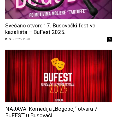
Svečano otvoren 7. Busovački festival
kazališta – BuFest 2025.
P. D.
-
2025-11-28
0
NAJAVA: Komedija „Bogoboj“ otvara 7.
BuFEST u Busovači