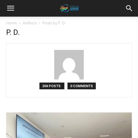
Home
Authors
Posts by P. D.
P. D.
204 POSTS
0 COMMENTS