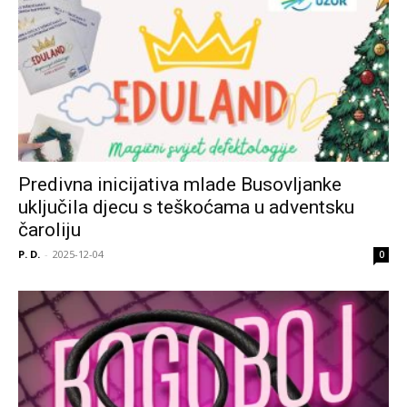
Predivna inicijativa mlade Busovljanke
uključila djecu s teškoćama u adventsku
čaroliju
P. D.
-
2025-12-04
0