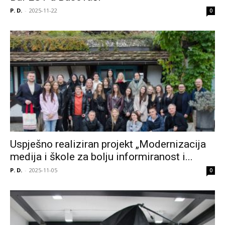
P. D.
-
2025-11-22
0
Uspješno realiziran projekt „Modernizacija
medija i škole za bolju informiranost i...
P. D.
-
2025-11-05
0