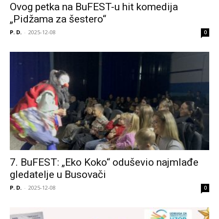
Ovog petka na BuFEST-u hit komedija
„Pidžama za šestero“
P. D.
-
2025-12-08
0
7. BuFEST: „Eko Koko“ oduševio najmlađe
gledatelje u Busovači
P. D.
-
2025-12-08
0