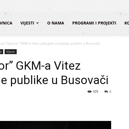
VNICA
VIJESTI
O NAMA
PROGRAMI I PROJEKTI
K
va “Ugovor” GKM-a Vitez pokupila simpatije publike u Busovači
d
Vijesti
or” GKM-a Vitez
je publike u Busovači
575
0