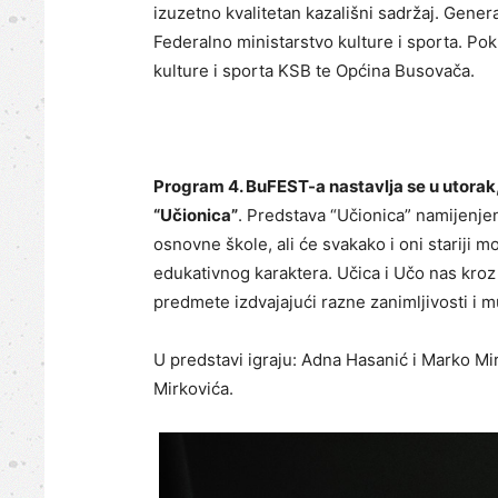
izuzetno kvalitetan kazališni sadržaj. Genera
Federalno ministarstvo kulture i sporta. Pokr
kulture i sporta KSB te Općina Busovača.
Program 4. BuFEST-a nastavlja se u utorak,
“Učionica”
. Predstava “Učionica” namijenje
osnovne škole, ali će svakako i oni stariji mo
edukativnog karaktera. Učica i Učo nas kro
predmete izdvajajući razne zanimljivosti i m
U predstavi igraju: Adna Hasanić i Marko Mir
Mirkovića.