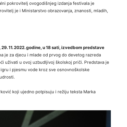
lni pokrovitelj ovogodišnjeg izdanja festivala je
ovitelj je i Ministarstvo obrazovanja, znanosti, mladih,
 29. 11. 2022. godine, u 18 sati, izvedbom predstave
na je za djecu i mlade od prvog do devetog razreda
ći uživati u ovoj uzbudljivoj školskoj priči. Predstava je
z igru i pjesmu vode kroz sve osnovnoškolske
udrosti.
ković koji ujedno potpisuju i režiju teksta Marka