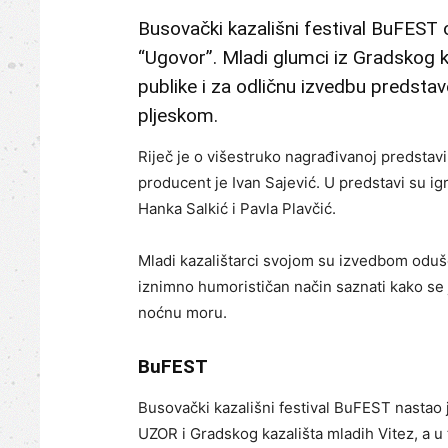
Busovački kazališni festival BuFEST 
“Ugovor”. Mladi glumci iz Gradskog ka
publike i za odličnu izvedbu predst
pljeskom.
Riječ je o višestruko nagrađivanoj predstavi 
producent je Ivan Sajević. U predstavi su igr
Hanka Salkić i Pavla Plavčić.
Mladi kazalištarci svojom su izvedbom odušev
iznimno humorističan način saznati kako se
noćnu moru.
BuFEST
Busovački kazališni festival BuFEST nastao 
UZOR i Gradskog kazališta mladih Vitez, a u 