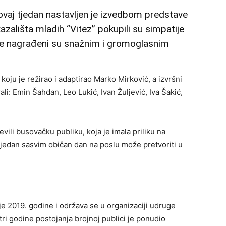
ovaj tjedan nastavljen je izvedbom predstave
zališta mladih “Vitez” pokupili su simpatije
ave nagrađeni su snažnim i gromoglasnim
koju je režirao i adaptirao Marko Mirković, a izvršni
ali: Emin Šahdan, Leo Lukić, Ivan Žuljević, Iva Šakić,
ili busovačku publiku, koja je imala priliku na
 jedan sasvim običan dan na poslu može pretvoriti u
je 2019. godine i održava se u organizaciji udruge
tri godine postojanja brojnoj publici je ponudio