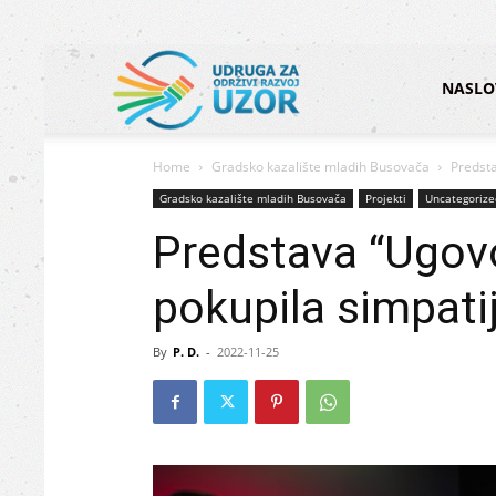
Udruga
NASLO
Home
Gradsko kazalište mladih Busovača
Predsta
za
Gradsko kazalište mladih Busovača
Projekti
Uncategorize
Predstava “Ugov
održivi
pokupila simpati
razvoj
By
P. D.
-
2022-11-25
UZOR