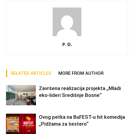
P. D.
RELATED ARTICLES
MORE FROM AUTHOR
Završena realizacija projekta „Mladi
eko-lideri Središnje Bosne“
Ovog petka na BuFEST-u hit komedija
„Pidžama za šestero“