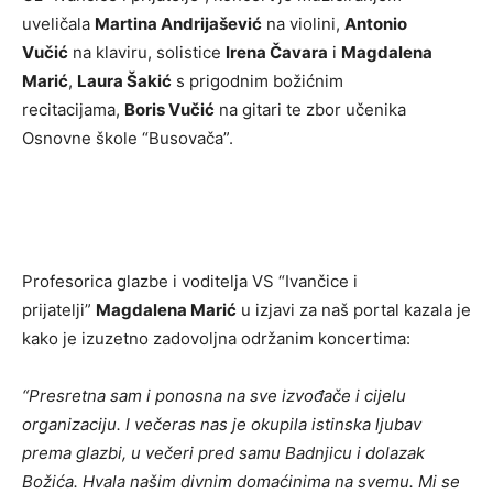
uveličala
Martina Andrijašević
na violini,
Antonio
Vučić
na klaviru, solistice
Irena Čavara
i
Magdalena
Marić
,
Laura Šakić
s prigodnim božićnim
recitacijama,
Boris Vučić
na gitari te zbor učenika
Osnovne škole “Busovača”.
Profesorica glazbe i voditelja VS “Ivančice i
prijatelji”
Magdalena Marić
u izjavi za naš portal kazala je
kako je izuzetno zadovoljna održanim koncertima:
“Presretna sam i ponosna na sve izvođače i cijelu
organizaciju. I večeras nas je okupila istinska ljubav
prema glazbi, u večeri pred samu Badnjicu i dolazak
Božića. Hvala našim divnim domaćinima na svemu. Mi se