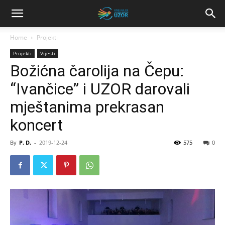
Home
Projekti
Projekti
Vijesti
Božićna čarolija na Čepu:
“Ivančice” i UZOR darovali
mještanima prekrasan
koncert
By
P. D.
-
2019-12-24
575
0