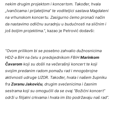
nekim drugim projektom i koncertom. Također, hvala
„Ivančicama i prijateljima“ te voditeljici sastava Magdaleni
na vrhunskom koncertu. Zasigurno ćemo pronaći način
da nastavimo odličnu suradnju u budućnosti na sličnim i
još boljim projektima.”
, kazao je Petrović dodavši:
“Ovom prilikom bi se posebno zahvalio dužnosnicima
HDZ-a BiH na čelu s predsjednikom FBiH
Marinkom
Čavarom
koji su došli na večerašnji koncert te koji
svojim predanim radom pomažu rad i mnogobrojne
aktivnosti udruge UZOR. Također, hvala i našem župniku
fra
Zoranu Jakoviću
, drugim svećenicima i časnim
sestrama koji su omogućili da se ovaj “Božićni koncert”
održi u filijalni crkvama i hvala im što podržavaju naš rad”.