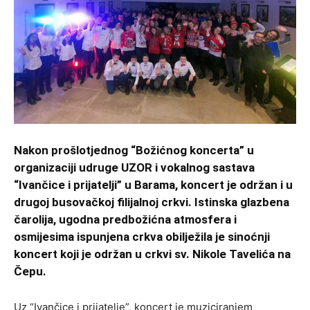
Nakon prošlotjednog “Božićnog koncerta” u
organizaciji udruge UZOR i vokalnog sastava
“Ivančice i prijatelji” u Barama, koncert je održan i u
drugoj busovačkoj filijalnoj crkvi. Istinska glazbena
čarolija, ugodna predbožićna atmosfera i
osmijesima ispunjena crkva obilježila je sinoćnji
koncert koji je održan u crkvi sv. Nikole Tavelića na
Čepu.
Uz “Ivančice i prijatelje”, koncert je muziciranjem