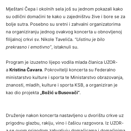
Mještani Čepa i okolnih sela još su jednom pokazali kako
su odlični domaćini te kako u zajedništvu žive i bore se za
bolje sutra. Posebno su sretni i zahvalni organizatorima
na organiziranju jednog ovakvog koncerta u obnovljenoj
filijalnoj crkvi sv. Nikole Tavelića.
“Uistinu je bilo
prekrasno i emotivno”
, istaknuli su.
Program je izuzetno lijepo vodila mlada članica UZOR-
a
Kristina Čavara
. Pokrovitelji koncerta su Federalno
ministarstvo kulture i sporta te Ministarstvo obrazovanja,
znanosti, mladih, kulture i sporta KSB, a organiziran je
kao dio projekta
„Božić u Busovači“
.
Druženje nakon koncerta nastavljeno u dvorištu crkve uz
prigodnu glazbu, rakiju, vino i čašicu razgovora. Iz UZOR-
a se ovom prigodom zahvaljuju domaćicama i domaćinima