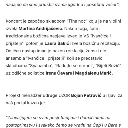
nadamo da smo priuštili svima ugodnu i posebnu večer”.
Koncert je započeo skladbom “Tiha noć” koju je na violini
izvela
Martina Andrijašević
. Nakon toga, četiri
tradicionalna božićna napjeva izveo je VS “Ivančice i
prijatelji”, potom je
Laura Šakić
izvela božićnu recitaciju.
Odličan nastup imao je nakon recitacije ženski dio
ansambla “Ivančice i prijatelji” koji se predstavio
skladbama “Syahamba”, “Radujte se narodi”, “Bijeli Božić”
uz odlične solistice
Irenu Čavaru i Magdalenu Marić
.
Projekt menadžer udruge UZOR
Bojan Petrović
u izjavi za
naš portal kazao je:
“Zahvaljujem se svim posjetiteljima i domaćinima na
gostoprimstvu i svakako ćemo se vratiti na Čep i u Bare s