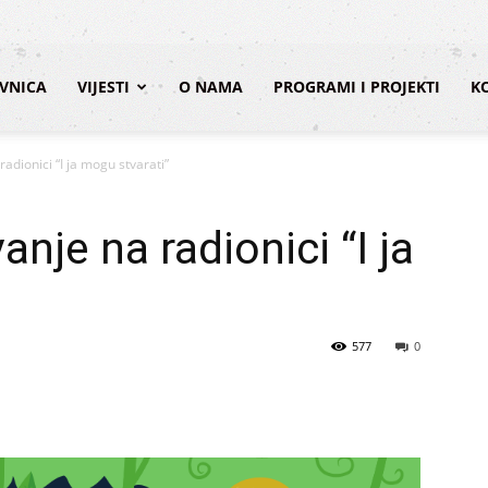
VNICA
VIJESTI
O NAMA
PROGRAMI I PROJEKTI
K
radionici “I ja mogu stvarati”
anje na radionici “I ja
577
0