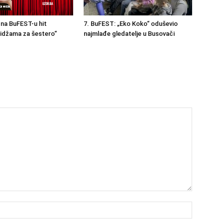
na BuFEST-u hit
7. BuFEST: „Eko Koko“ oduševio
idžama za šestero“
najmlađe gledatelje u Busovači