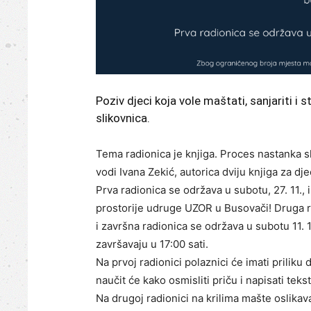
Poziv djeci koja vole maštati, sanjariti i s
slikovnica.
Tema radionica je knjiga. Proces nastanka s
vodi Ivana Zekić, autorica dviju knjiga za dje
Prva radionica se održava u subotu, 27. 11., 
prostorije udruge UZOR u Busovači! Druga ra
i završna radionica se održava u subotu 11. 12
završavaju u 17:00 sati.
Na prvoj radionici polaznici će imati priliku 
naučit će kako osmisliti priču i napisati teks
Na drugoj radionici na krilima mašte oslikava