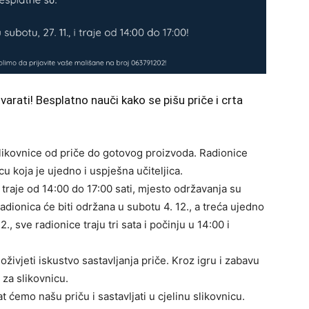
tvarati! Besplatno nauči kako se pišu priče i crta
likovnice od priče do gotovog proizvoda. Radionice
cu koja je ujedno i uspješna učiteljica.
i traje od 14:00 do 17:00 sati, mjesto održavanja su
dionica će biti održana u subotu 4. 12., a treća ujedno
., sve radionice traju tri sata i počinju u 14:00 i
doživjeti iskustvo sastavljanja priče. Kroz igru i zabavu
t za slikovnicu.
t ćemo našu priču i sastavljati u cjelinu slikovnicu.