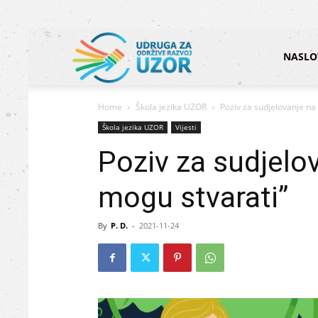
Udruga
NASLO
Home
Škola jezika UZOR
Poziv za sudjelovanje na 
za
Škola jezika UZOR
Vijesti
Poziv za sudjelov
održivi
mogu stvarati”
razvoj
By
P. D.
-
2021-11-24
UZOR