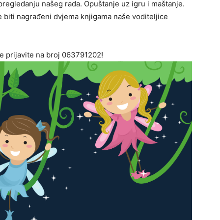
 pregledanju našeg rada. Opuštanje uz igru i maštanje.
e biti nagrađeni dvjema knjigama naše voditeljice
 prijavite na broj 063791202!