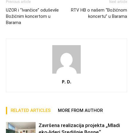
Previous article
Next article
UZOR i “Ivančice” oduševile
RTV HB o našem “Božićnom
Božićnim koncertom u
koncertu” u Barama
Barama
P. D.
RELATED ARTICLES
MORE FROM AUTHOR
Završena realizacija projekta „Mladi
eko-lideri Središnje Bosne“