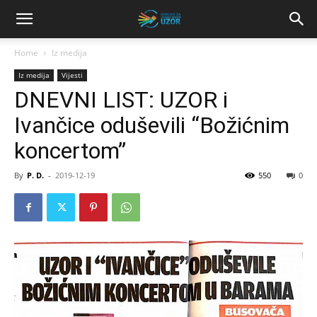
Home
Iz medija
Iz medija
Vijesti
DNEVNI LIST: UZOR i
Ivančice oduševili “Božićnim
koncertom”
By
P. D.
-
2019-12-19
550
0