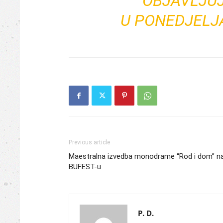
OBJAVLJU
U
PONEDJELJAK
Previous article
Maestralna izvedba monodrame “Rod i dom” n
BUFEST-u
P. D.