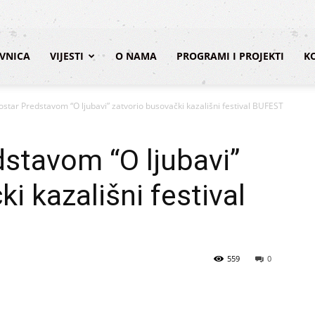
VNICA
VIJESTI
O NAMA
PROGRAMI I PROJEKTI
K
tar Predstavom “O ljubavi” zatvorio busovački kazališni festival BUFEST
stavom “O ljubavi”
i kazališni festival
559
0