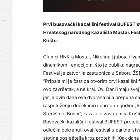
Prvi busovački kazališni festival BUFEST 
Hrvatskog narodnog kazališta Mostar. Fest
Krišto.
Glumci HNK-a Mostar, Nikolina Ljuboja i Iva
dinamikom i emocijom, što je publika nagra
Festival je zatvorila zastupnica u Saboru ŽS
“Pripala mi je čast da otvorim prvi kazališni 
ovo završetak, a ne kraj. Ovi Dani imaju svoj
jer je ovih dana ova dvorana bila prepuna s
raspoloženju dočekamo i narednu godinu, ka
Središnjoj Bosni”, kazala je zastupnica Krišt
Busovački kazališni festival BUFEST projek
odlučila pokrenuti ovaj festival u partnerst
stotina posjetitelja kroz proteklih 10ak dana 