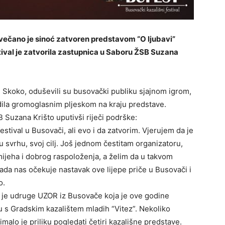
svečano je sinoć zatvoren predstavom “O ljubavi”
ival je zatvorila zastupnica u Saboru ŽSB Suzana
n Skoko, oduševili su busovački publiku sjajnom igrom,
dila gromoglasnim pljeskom na kraju predstave.
B Suzana Krišto uputivši riječi podrške:
festival u Busovači, ali evo i da zatvorim. Vjerujem da je
u svrhu, svoj cilj. Još jednom čestitam organizatoru,
mijeha i dobrog raspoloženja, a želim da u takvom
da nas očekuje nastavak ove lijepe priče u Busovači i
o.
t je udruge UZOR iz Busovače koja je ove godine
vu s Gradskim kazalištem mladih “Vitez”. Nekoliko
imalo je priliku pogledati četiri kazališne predstave.