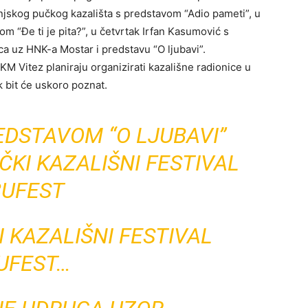
injskog pučkog kazališta s predstavom “Adio pameti”, u
m “Đe ti je pita?”, u četvrtak Irfan Kasumović s
a uz HNK-a Mostar i predstavu “O ljubavi”.
M Vitez planiraju organizirati kazališne radionice u
ok bit će uskoro poznat.
DSTAVOM “O LJUBAVI”
KI KAZALIŠNI FESTIVAL
BUFEST
 KAZALIŠNI FESTIVAL
UFEST…