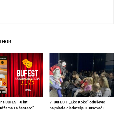
THOR
na BuFEST-u hit
7. BuFEST: „Eko Koko“ oduševio
idžama za šestero“
najmlađe gledatelje u Busovači