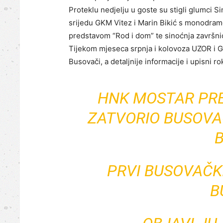
Proteklu nedjelju u goste su stigli glumci S
srijedu GKM Vitez i Marin Bikić s monodramo
predstavom “Rod i dom” te sinoćnja završnic
Tijekom mjeseca srpnja i kolovoza UZOR i GK
Busovači, a detaljnije informacije i upisni r
HNK MOSTAR PRE
ZATVORIO BUSOVAČ
PRVI BUSOVAČKI
B