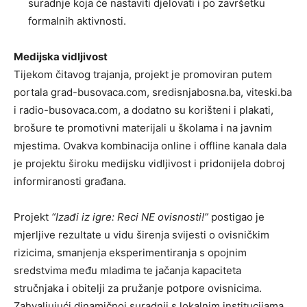
suradnje koja će nastaviti djelovati i po završetku
formalnih aktivnosti.
Medijska vidljivost
Tijekom čitavog trajanja, projekt je promoviran putem
portala grad-busovaca.com, sredisnjabosna.ba, viteski.ba
i radio-busovaca.com, a dodatno su korišteni i plakati,
brošure te promotivni materijali u školama i na javnim
mjestima. Ovakva kombinacija online i offline kanala dala
je projektu široku medijsku vidljivost i pridonijela dobroj
informiranosti građana.
Projekt
“Izađi iz igre: Reci NE ovisnosti!”
postigao je
mjerljive rezultate u vidu širenja svijesti o ovisničkim
rizicima, smanjenja eksperimentiranja s opojnim
sredstvima među mladima te jačanja kapaciteta
stručnjaka i obitelji za pružanje potpore ovisnicima.
Zahvaljujući dinamičnoj suradnji s lokalnim institucijama,