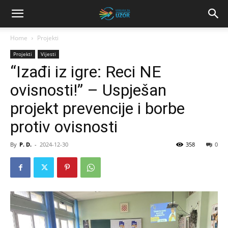
Home
Projekti
Projekti
Vijesti
“Izađi iz igre: Reci NE
ovisnosti!” – Uspješan
projekt prevencije i borbe
protiv ovisnosti
By
P. D.
-
2024-12-30
358
0