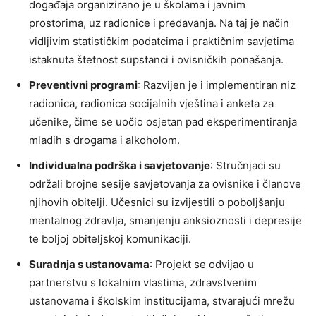
događaja organizirano je u školama i javnim
prostorima, uz radionice i predavanja. Na taj je način
vidljivim statističkim podatcima i praktičnim savjetima
istaknuta štetnost supstanci i ovisničkih ponašanja.
Preventivni programi
: Razvijen je i implementiran niz
radionica, radionica socijalnih vještina i anketa za
učenike, čime se uočio osjetan pad eksperimentiranja
mladih s drogama i alkoholom.
Individualna podrška i savjetovanje
: Stručnjaci su
održali brojne sesije savjetovanja za ovisnike i članove
njihovih obitelji. Učesnici su izvijestili o poboljšanju
mentalnog zdravlja, smanjenju anksioznosti i depresije
te boljoj obiteljskoj komunikaciji.
Suradnja s ustanovama
: Projekt se odvijao u
partnerstvu s lokalnim vlastima, zdravstvenim
ustanovama i školskim institucijama, stvarajući mrežu