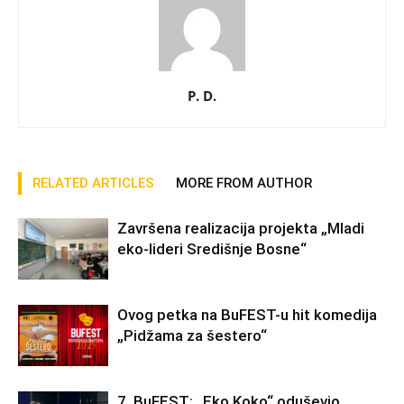
P. D.
RELATED ARTICLES
MORE FROM AUTHOR
Završena realizacija projekta „Mladi
eko-lideri Središnje Bosne“
Ovog petka na BuFEST-u hit komedija
„Pidžama za šestero“
7. BuFEST: „Eko Koko“ oduševio