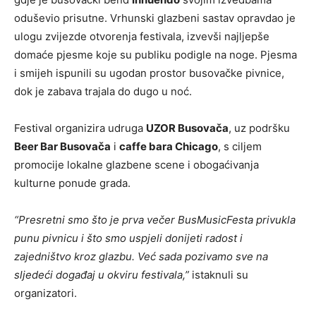
oduševio prisutne. Vrhunski glazbeni sastav opravdao je
ulogu zvijezde otvorenja festivala, izvevši najljepše
domaće pjesme koje su publiku podigle na noge. Pjesma
i smijeh ispunili su ugodan prostor busovačke pivnice,
dok je zabava trajala do dugo u noć.
Festival organizira udruga
UZOR Busovača
, uz podršku
Beer Bar Busovača
i
caffe bara Chicago
, s ciljem
promocije lokalne glazbene scene i obogaćivanja
kulturne ponude grada.
“Presretni smo što je prva večer BusMusicFesta privukla
punu pivnicu i što smo uspjeli donijeti radost i
zajedništvo kroz glazbu. Već sada pozivamo sve na
sljedeći događaj u okviru festivala,”
istaknuli su
organizatori.