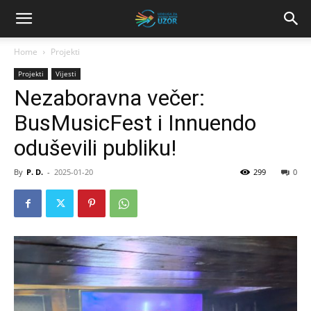
Home
Projekti
Projekti
Vijesti
Nezaboravna večer:
BusMusicFest i Innuendo
oduševili publiku!
By
P. D.
-
2025-01-20
299
0