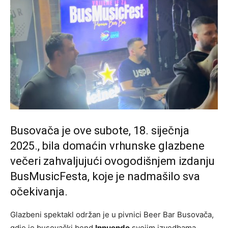
Busovača je ove subote, 18. siječnja
2025., bila domaćin vrhunske glazbene
večeri zahvaljujući ovogodišnjem izdanju
BusMusicFesta, koje je nadmašilo sva
očekivanja.
Glazbeni spektakl održan je u pivnici Beer Bar Busovača,
gdje je busovački bend
Innuendo
svojim izvedbama