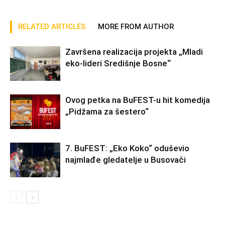
RELATED ARTICLES
MORE FROM AUTHOR
Završena realizacija projekta „Mladi
eko-lideri Središnje Bosne“
Ovog petka na BuFEST-u hit komedija
„Pidžama za šestero“
7. BuFEST: „Eko Koko“ oduševio
najmlađe gledatelje u Busovači