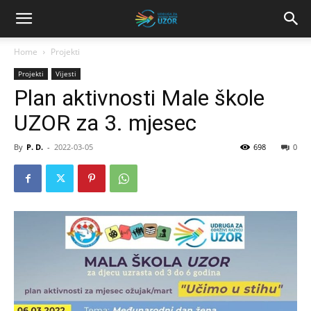
Home
Projekti
Projekti
Vijesti
Plan aktivnosti Male škole
UZOR za 3. mjesec
By
P. D.
-
2022-03-05
698
0