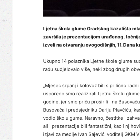
Ljetna škola glume Gradskog kazališta mlad
završila je prezentacijom urađenog, točni
izveli na otvaranju ovogodišnjih, 11. Dana k
Ukupno 14 polaznika Ljetne škole glume sudj
radu sudjelovalo više, neki zbog drugih obve
„Mjesec srpanj i kolovoz bili s prilično rad
usporedo smo realizirali Ljetnu školu glume
godine, jer smo priču proširili i na Busova
Busovača i predsjedniku Dariju Plavčiću, kao
vodio školu gume. Naravno, čestitke i zahva
ali i prezentacije bili fantastični, kao i njiho
izjavi za medije Ivan Sajević, voditelj GKM V