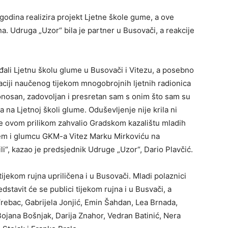
godina realizira projekt Ljetne škole gume, a ove
na. Udruga „Uzor“ bila je partner u Busovači, a reakcije
ađali Ljetnu školu glume u Busovači i Vitezu, a posebno
taciji naučenog tijekom mnogobrojnih ljetnih radionica
Ponosan, zadovoljan i presretan sam s onim što sam su
a na Ljetnoj školi glume. Oduševljenje nije krila ni
se ovom prilikom zahvalio Gradskom kazalištu mladih
ćem i glumcu GKM-a Vitez Marku Mirkoviću na
li“, kazao je predsjednik Udruge „Uzor“, Dario Plavčić.
tijekom rujna upriličena i u Busovači. Mladi polaznici
dstavit će se publici tijekom rujna i u Busvači, a
Vrebac, Gabrijela Jonjić, Emin Šahdan, Lea Brnada,
Bojana Bošnjak, Darija Znahor, Vedran Batinić, Nera