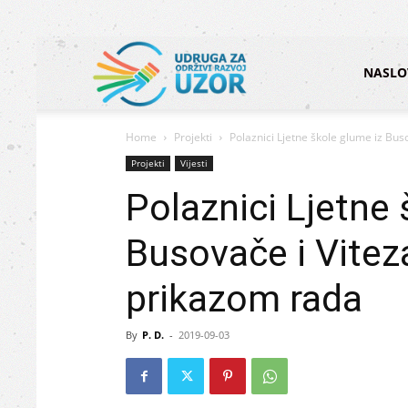
Udruga
NASLO
Home
Projekti
Polaznici Ljetne škole glume iz Bus
za
Projekti
Vijesti
Polaznici Ljetne 
održivi
Busovače i Vitez
prikazom rada
razvoj
By
P. D.
-
2019-09-03
UZOR