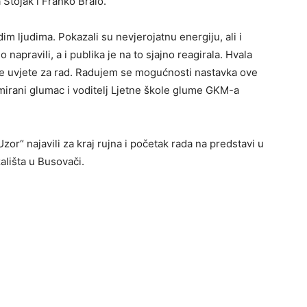
 Stojak i Franko Bralo.
adim ljudima. Pokazali su nevjerojatnu energiju, ali i
apravili, a i publika je na to sjajno reagirala. Hvala
lne uvjete za rad. Radujem se mogućnosti nastavka ove
omirani glumac i voditelj Ljetne škole glume GKM-a
r“ najavili za kraj rujna i početak rada na predstavi u
ališta u Busovači.