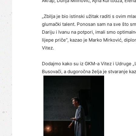
Akrap, Dunja Milinović, Ajna Kurtodža, Elena
„Zbilja je bio istinski užitak raditi s ovim ml
glumački talent. Ponosan sam na sve što smo n
Dariju i Ivanu na potpori, imali smo optima
lijepe priče“, kazao je Marko Mirković, dipl
Vitez.
Dodajmo kako su iz GKM-a Vitez i Udruge „Uzo
Busovači, a dugoročna želja je stvaranje kaz