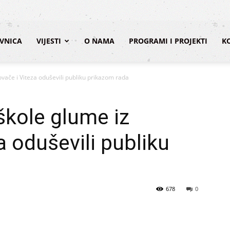
VNICA
VIJESTI
O NAMA
PROGRAMI I PROJEKTI
K
ovače i Viteza oduševili publiku prikazom rada
škole glume iz
a oduševili publiku
678
0