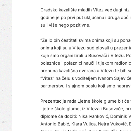
Gradsko kazalište mladih Vitez već dugi niz 
godine je po prvi put uključena i druga opći
su i više nego pozitivne.
“Želio bih čestitati svima onima koji su poh
onima koji su u Vitezu sudjelovali u prezen
koje smo organizirali u Busovači i Vitezu. 
polaznice i polaznici naučili tijekom radionic
prepuna kazališna dvorana u Vitezu te bih 
“Vitez” na čelu s voditeljem Ivanom Sajevi
partnerstvu i sjajnom poslu koji smo napravi
Prezentacija rada Ljetne škole glume bit će 
Ljetne škole glume, iz Viteza i Busovače, pre
diplome će dobiti: Nika Ivanković, Dominik 
Antonio Babić, Klara Vujica, Nejra Vuković, 