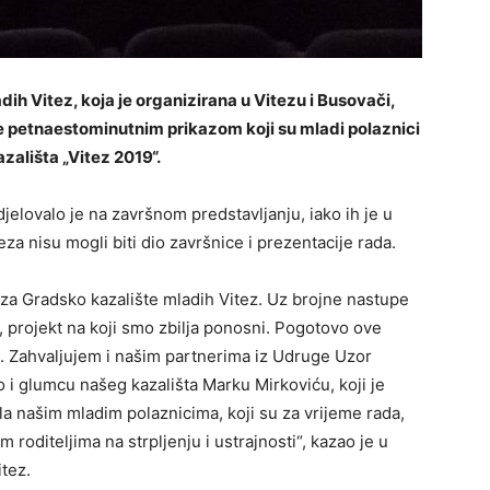
ih Vitez, koja je organizirana u Vitezu i Busovači,
je petnaestominutnim prikazom koji su mladi polaznici
azališta „Vitez 2019“.
elovalo je na završnom predstavljanju, iako ih je u
za nisu mogli biti dio završnice i prezentacije rada.
ni za Gradsko kazalište mladih Vitez. Uz brojne nastupe
, projekt na koji smo zbilja ponosni. Pogotovo ove
ču. Zahvaljujem i našim partnerima iz Udruge Uzor
 i glumcu našeg kazališta Marku Mirkoviću, koji je
la našim mladim polaznicima, koji su za vrijeme rada,
vim roditeljima na strpljenju i ustrajnosti“, kazao je u
itez.