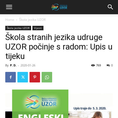
Home
Škola jezika UZOR
Škola jezika UZOR
Vijesti
Škola stranih jezika udruge
UZOR počinje s radom: Upis u
tijeku
By
P. D.
-
2020-01-26
769
0