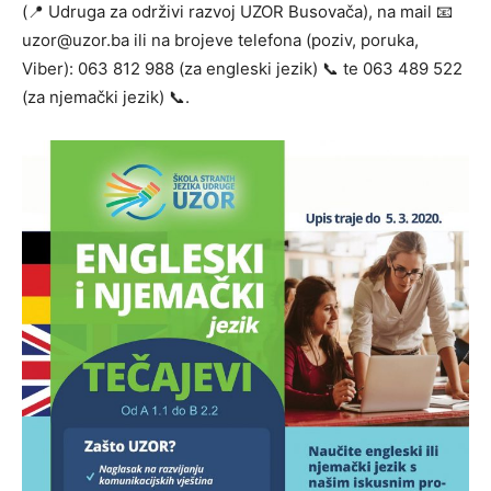
(📍 Udruga za održivi razvoj UZOR Busovača), na mail 📧
uzor@uzor.ba ili na brojeve telefona (poziv, poruka,
Viber): 063 812 988 (za engleski jezik) 📞 te 063 489 522
(za njemački jezik) 📞.