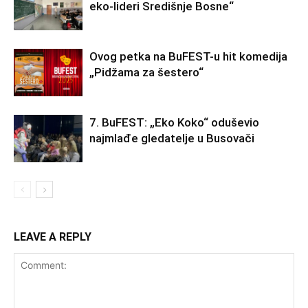
eko-lideri Središnje Bosne“
Ovog petka na BuFEST-u hit komedija
„Pidžama za šestero“
7. BuFEST: „Eko Koko“ oduševio
najmlađe gledatelje u Busovači
LEAVE A REPLY