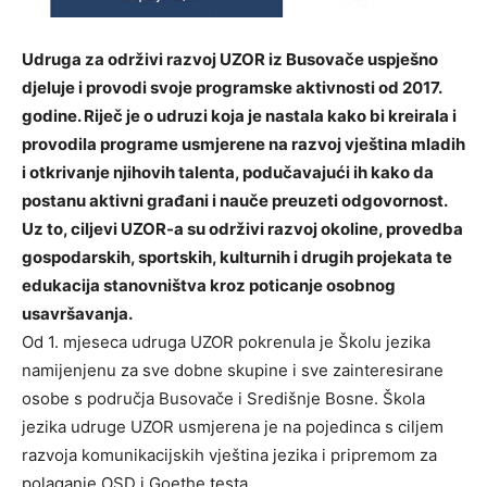
Udruga za održivi razvoj UZOR iz Busovače uspješno
djeluje i provodi svoje programske aktivnosti od 2017.
godine. Riječ je o udruzi koja je nastala kako bi kreirala i
provodila programe usmjerene na razvoj vještina mladih
i otkrivanje njihovih talenta, podučavajući ih kako da
postanu aktivni građani i nauče preuzeti odgovornost.
Uz to, ciljevi UZOR-a su održivi razvoj okoline, provedba
gospodarskih, sportskih, kulturnih i drugih projekata te
edukacija stanovništva kroz poticanje osobnog
usavršavanja.
Od 1. mjeseca udruga UZOR pokrenula je Školu jezika
namijenjenu za sve dobne skupine i sve zainteresirane
osobe s područja Busovače i Središnje Bosne. Škola
jezika udruge UZOR usmjerena je na pojedinca s ciljem
razvoja komunikacijskih vještina jezika i pripremom za
polaganje OSD i Goethe testa.