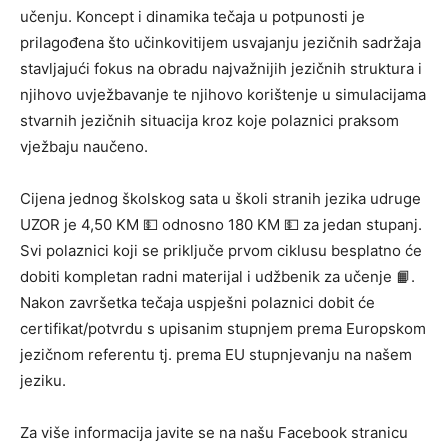
učenju. Koncept i dinamika tečaja u potpunosti je
prilagođena što učinkovitijem usvajanju jezičnih sadržaja
stavljajući fokus na obradu najvažnijih jezičnih struktura i
njihovo uvježbavanje te njihovo korištenje u simulacijama
stvarnih jezičnih situacija kroz koje polaznici praksom
vježbaju naučeno.
Cijena jednog školskog sata u školi stranih jezika udruge
UZOR je 4,50 KM 💵 odnosno 180 KM 💵 za jedan stupanj.
Svi polaznici koji se priključe prvom ciklusu besplatno će
dobiti kompletan radni materijal i udžbenik za učenje 📙.
Nakon završetka tečaja uspješni polaznici dobit će
certifikat/potvrdu s upisanim stupnjem prema Europskom
jezičnom referentu tj. prema EU stupnjevanju na našem
jeziku.
Za više informacija javite se na našu Facebook stranicu