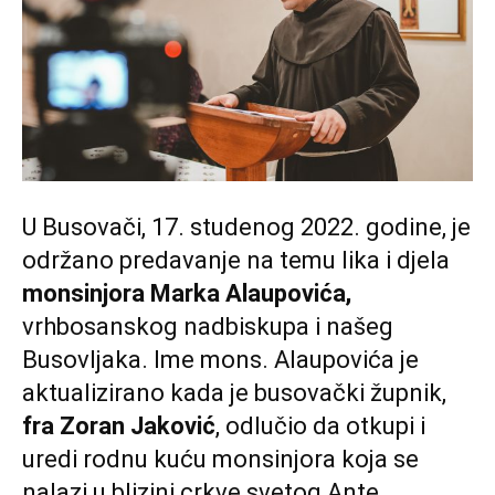
U Busovači, 17. studenog 2022. godine, je
održano predavanje na temu lika i djela
monsinjora Marka Alaupovića,
vrhbosanskog nadbiskupa i našeg
Busovljaka. Ime mons. Alaupovića je
aktualizirano kada je busovački župnik,
fra Zoran Jaković
, odlučio da otkupi i
uredi rodnu kuću monsinjora koja se
nalazi u blizini crkve svetog Ante