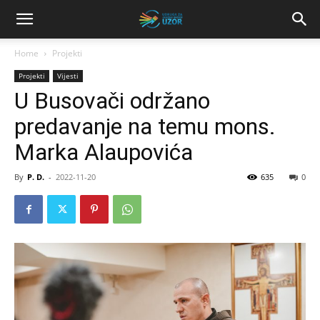
Home
Projekti
Projekti
Vijesti
U Busovači održano
predavanje na temu mons.
Marka Alaupovića
By
P. D.
-
2022-11-20
635
0