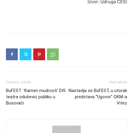
Izvor: Udruga CESI
Previous article
Next article
BuFEST: ‘Kamen mudrosti’ DIS
Nastavlja se BuFEST, u utorak
teatra oduševio publiku u
predstava “Ugovor” GKM-a
Busovači
Vitez