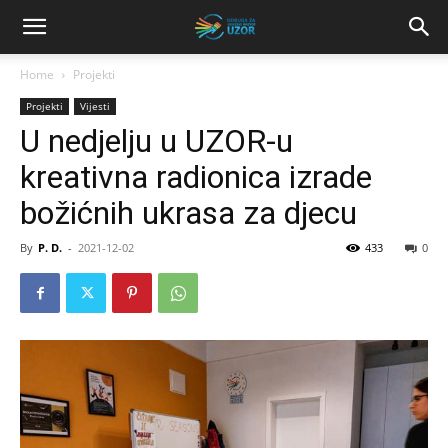
Home
Projekti
Projekti
Vijesti
U nedjelju u UZOR-u
kreativna radionica izrade
božićnih ukrasa za djecu
By
P. D.
-
2021-12-02
433
0