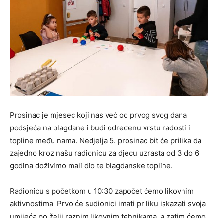
Prosinac je mjesec koji nas već od prvog svog dana
podsjeća na blagdane i budi određenu vrstu radosti i
topline među nama. Nedjelja 5. prosinac bit će prilika da
zajedno kroz našu radionicu za djecu uzrasta od 3 do 6
godina doživimo mali dio te blagdanske topline.
Radionicu s početkom u 10:30 započet ćemo likovnim
aktivnostima. Prvo će sudionici imati priliku iskazati svoja
umijeća po želji raznim likovnim tehnikama, a zatim ćemo