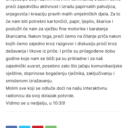
preći zajedničku aktivnost i izradu papirnatih pahuljica,
snjegovića i kreaciju pravih malih umjetničkih djela. Za to
će nam biti potrebni kartončići, papir, ljepilo, škarice i
poslužit će nam za vježbu fine motorike i baratanja
škaricama. Nakon toga, preći ćemo na čitanje priča nakon
kojih ćemo zajedno kroz razgovor i diskusiju proći kroz
dešavanja i likove iz priče. I priče su prilagođene dobu
godine koje nam se bliži pa su prikladne i za naš
zajednički susret, posebno zato što jačaju komunikacijske
vještine, doprinose bogaćenju rječnika, zaključivanju i
smislenom izražavanju.
Molim sve koji se odluče doći na našu interaktivnu
radionicu da svoj dolazak potvrde.
Vidimo se u nedjelju, u 10:30!