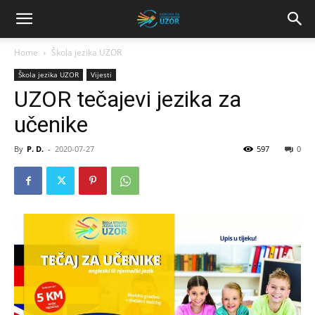
Home
Škola jezika UZOR
Škola jezika UZOR
Vijesti
UZOR tečajevi jezika za
učenike
By
P. D.
-
2020-07-27
597
0