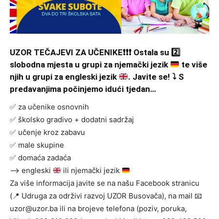
UZOR TEČAJEVI ZA UČENIKE
❗️
❗️
❗️
Ostala su
2️⃣
slobodna mjesta u grupi za njemački jezik
te više
njih u grupi za engleski jezik
. Javite se!
⤵️
S
predavanjima počinjemo idući tjedan…
✅ za učenike osnovnih
✅ školsko gradivo + dodatni sadržaj
✅ učenje kroz zabavu
✅ male skupine
✅ domaća zadaća
–> engleski
ili njemački jezik
Za više informacija javite se na našu Facebook stranicu
(📍 Udruga za održivi razvoj UZOR Busovača), na mail 📧
uzor@uzor.ba ili na brojeve telefona (poziv, poruka,