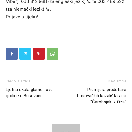
Viber): 063 812 988 (za engleski jezik) 📞 te 063 489 522
(za njemački jezik) 📞.
Prijave u tijeku!
Previous article
Next article
Ljetna škola glume i ove
Premijera predstave
godine u Busovači
busovačkih kazalištaraca
“Čarobnjak iz Oza”