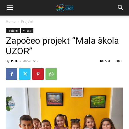
Home
Projekti
Projekti
Vijesti
Započeo projekt “Mala škola
UZOR”
By
P. D.
-
2022-02-17
531
0