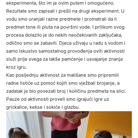
eksperimenta, što im je ovim putem i omogućeno.
Rezultate smo zapisali i prešli na drugi eksperiment. U
vodu smo uranjali razne predmete i promatrali da li
predmet tone ili pluta na površini vode. I prilikom ovog
procesa dolazilo je do nekih neočekivanih zaključaka,
odlično smo se zabavili. Djeca uživaju u radu s vodom i
samo iskustvo samostalnog provođenja ovih aktivnosti
služi prije svega za lakše pamćenje i usvajanje znanja
kroz igru.
Kao posljednju aktivnost za mališane smo pripremili
radne listiće uz pomoć kojih smo vježbali brojanje, a
zadatak je bio povezati broj i količinu predmeta na slici.
Pauze od aktivnosti proveli smo igrajući igre uz
grickalice, kekse i sokiće i glazbu.