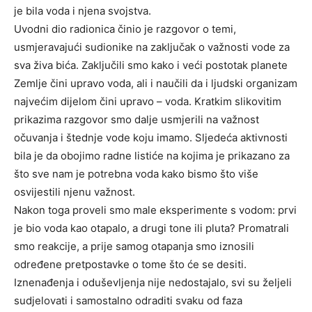
je bila voda i njena svojstva.
Uvodni dio radionica činio je razgovor o temi,
usmjeravajući sudionike na zaključak o važnosti vode za
sva živa bića. Zaključili smo kako i veći postotak planete
Zemlje čini upravo voda, ali i naučili da i ljudski organizam
najvećim dijelom čini upravo – voda. Kratkim slikovitim
prikazima razgovor smo dalje usmjerili na važnost
očuvanja i štednje vode koju imamo. Sljedeća aktivnosti
bila je da obojimo radne listiće na kojima je prikazano za
što sve nam je potrebna voda kako bismo što više
osvijestili njenu važnost.
Nakon toga proveli smo male eksperimente s vodom: prvi
je bio voda kao otapalo, a drugi tone ili pluta? Promatrali
smo reakcije, a prije samog otapanja smo iznosili
određene pretpostavke o tome što će se desiti.
Iznenađenja i oduševljenja nije nedostajalo, svi su željeli
sudjelovati i samostalno odraditi svaku od faza