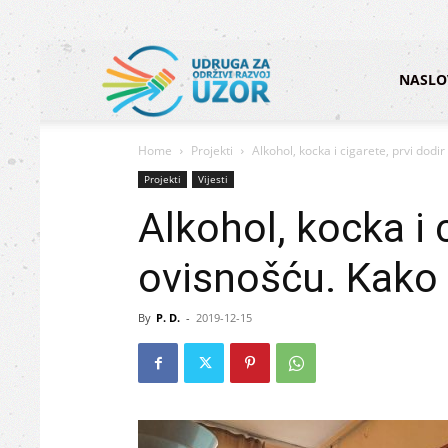
Udruga
NASLO
Home
Projekti
Alkohol, kocka i cigarete, prvi dodir
za
Projekti
Vijesti
Alkohol, kocka i c
održivi
ovisnošću. Kako s
razvoj
By
P. D.
-
2019-12-15
UZOR