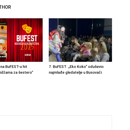
THOR
na BuFEST-u hit
7. BuFEST: „Eko Koko“ oduševio
idžama za šestero“
najmlađe gledatelje u Busovači