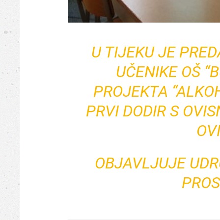
U TIJEKU JE PRED
UČENIKE OŠ “
PROJEKTA “ALKOH
PRVI DODIR S OVIS
OV
OBJAVLJUJE
UDR
PROS