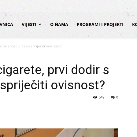
VNICA
VIJESTI
O NAMA
PROGRAMI I PROJEKTI
K
 s ovisnošću. Kako spriječiti ovisnost?
igarete, prvi dodir s
priječiti ovisnost?
549
0