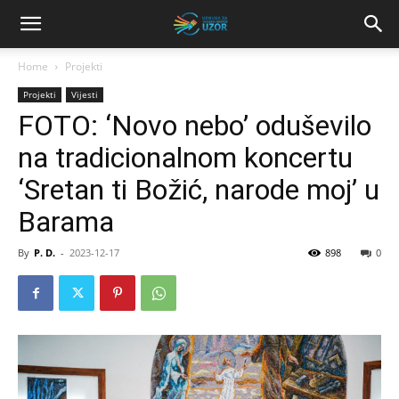
Home
Projekti
Projekti
Vijesti
FOTO: ‘Novo nebo’ oduševilo
na tradicionalnom koncertu
‘Sretan ti Božić, narode moj’ u
Barama
By
P. D.
-
2023-12-17
898
0