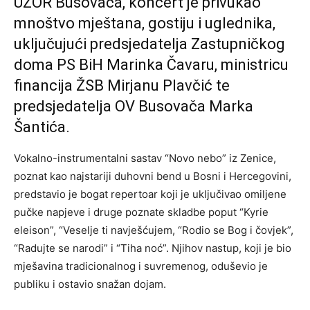
UZOR Busovača, koncert je privukao
mnoštvo mještana, gostiju i uglednika,
uključujući predsjedatelja Zastupničkog
doma PS BiH Marinka Čavaru, ministricu
financija ŽSB Mirjanu Plavčić te
predsjedatelja OV Busovača Marka
Šantića.
Vokalno-instrumentalni sastav “Novo nebo” iz Zenice,
poznat kao najstariji duhovni bend u Bosni i Hercegovini,
predstavio je bogat repertoar koji je uključivao omiljene
pučke napjeve i druge poznate skladbe poput “Kyrie
eleison”, “Veselje ti navješćujem, “Rodio se Bog i čovjek”,
“Radujte se narodi” i “Tiha noć”. Njihov nastup, koji je bio
mješavina tradicionalnog i suvremenog, oduševio je
publiku i ostavio snažan dojam.