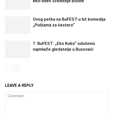
eko-lideri Središnje Bosne“
Ovog petka na BuFEST-u hit komedija
„Pidžama za šestero“
7. BuFEST: „Eko Koko“ oduševio
najmlađe gledatelje u Busovači
LEAVE A REPLY