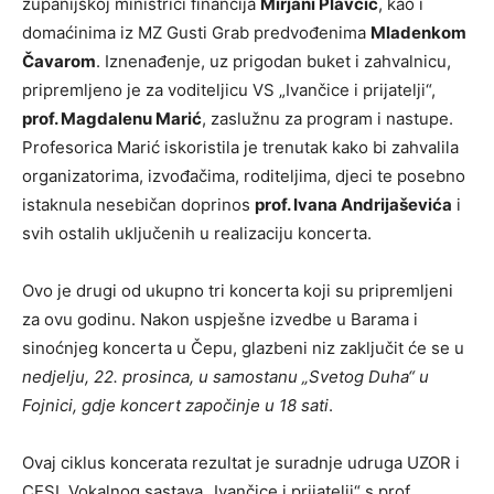
županijskoj ministrici financija
Mirjani Plavčić
, kao i
domaćinima iz MZ Gusti Grab predvođenima
Mladenkom
Čavarom
. Iznenađenje, uz prigodan buket i zahvalnicu,
pripremljeno je za voditeljicu VS „Ivančice i prijatelji“,
prof. Magdalenu Marić
, zaslužnu za program i nastupe.
Profesorica Marić iskoristila je trenutak kako bi zahvalila
organizatorima, izvođačima, roditeljima, djeci te posebno
istaknula nesebičan doprinos
prof. Ivana Andrijaševića
i
svih ostalih uključenih u realizaciju koncerta.
Ovo je drugi od ukupno tri koncerta koji su pripremljeni
za ovu godinu. Nakon uspješne izvedbe u Barama i
sinoćnjeg koncerta u Čepu, glazbeni niz zaključit će se u
nedjelju, 22. prosinca, u samostanu „Svetog Duha“ u
Fojnici, gdje koncert započinje u 18 sati
.
Ovaj ciklus koncerata rezultat je suradnje udruga UZOR i
CESI, Vokalnog sastava „Ivančice i prijatelji“ s prof.