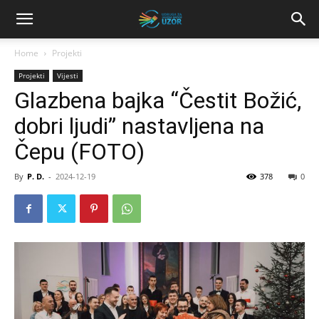
Home
Projekti
Projekti
Vijesti
Glazbena bajka “Čestit Božić,
dobri ljudi” nastavljena na
Čepu (FOTO)
By
P. D.
-
2024-12-19
378
0