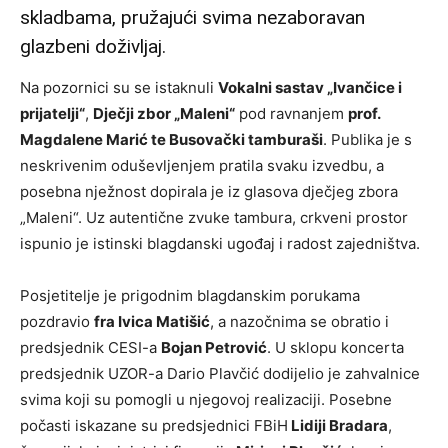
skladbama, pružajući svima nezaboravan
glazbeni doživljaj.
Na pozornici su se istaknuli
Vokalni sastav „Ivančice i
prijatelji“
,
Dječji zbor „Maleni“
pod ravnanjem
prof.
Magdalene Marić te Busovački tamburaši
. Publika je s
neskrivenim oduševljenjem pratila svaku izvedbu, a
posebna nježnost dopirala je iz glasova dječjeg zbora
„Maleni“. Uz autentične zvuke tambura, crkveni prostor
ispunio je istinski blagdanski ugođaj i radost zajedništva.
Posjetitelje je prigodnim blagdanskim porukama
pozdravio
fra Ivica Matišić
, a nazočnima se obratio i
predsjednik CESI-a
Bojan Petrović
. U sklopu koncerta
predsjednik UZOR-a Dario Plavčić dodijelio je zahvalnice
svima koji su pomogli u njegovoj realizaciji. Posebne
počasti iskazane su predsjednici FBiH
Lidiji Bradara
,