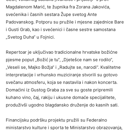
Magdalenom Marić, te župnika fra Zorana Jakovića,
svećenika i časnih sestara Župe svetog Ante
Padovanskog. Potporu su pružile i mjesne zajednice Bare
i Gusti Grab, kao i svećenici i časne sestre samostana
„Svetog Duha“ u Fojnici.
Repertoar je uključivao tradicionalne hrvatske božićne
pjesme poput „Božić je tu“, „Djetešce nam se rodilo“,
„Veseli se, Majko Božja“ i „Radujte se, narodi“. Kvalitetne
interpretacije i vrhunsko muziciranje stvorili su gotovo
svečanu atmosferu, koja se nastavila i nakon koncerta.
Domaćini iz Gustog Graba za sve su goste pripremili
kuhano vino, čaj, rakiju i ukusne domaće specijalitete,
produživši ugodno blagdansko druženje do kasnih sati.
Financijsku podršku projektu pružili su Federalno
ministarstvo kulture i sporta te Ministarstvo obrazovanja,