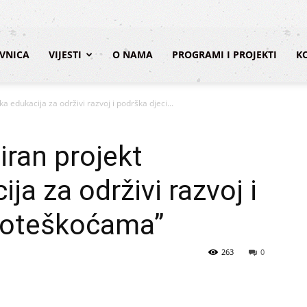
VNICA
VIJESTI
O NAMA
PROGRAMI I PROJEKTI
K
a edukacija za održivi razvoj i podrška djeci...
iran projekt
ja za održivi razvoj i
 poteškoćama”
263
0