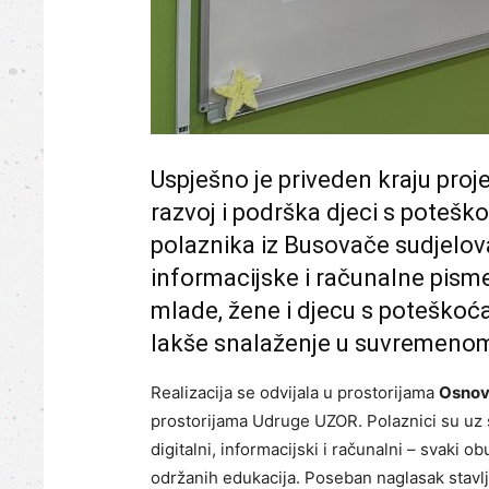
Uspješno je priveden kraju proj
razvoj i podrška djeci s potešk
polaznika iz Busovače sudjelov
informacijske i računalne pismen
mlade, žene i djecu s poteškoća
lakše snalaženje u suvremenom, 
Realizacija se odvijala u prostorijama
Osnov
prostorijama Udruge UZOR. Polaznici su uz s
digitalni, informacijski i računalni – svaki 
održanih edukacija. Poseban naglasak stavlj