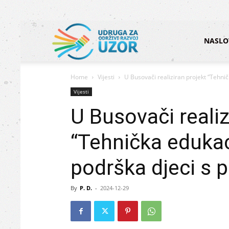
Udruga
NASLO
Home
Vijesti
U Busovači realiziran projekt “Tehničk
za
Vijesti
U Busovači realiz
održivi
“Tehnička edukaci
podrška djeci s
razvoj
By
P. D.
-
2024-12-29
UZOR