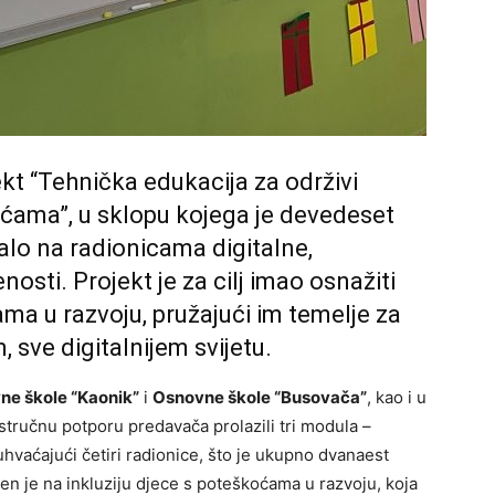
ekt “Tehnička edukacija za održivi
oćama”, u sklopu kojega je devedeset
alo na radionicama digitalne,
osti. Projekt je za cilj imao osnažiti
ma u razvoju, pružajući im temelje za
sve digitalnijem svijetu.
ne škole “Kaonik”
i
Osnovne škole “Busovača”
, kao i u
tručnu potporu predavača prolazili tri modula –
obuhvaćajući četiri radionice, što je ukupno dvanaest
en je na inkluziju djece s poteškoćama u razvoju, koja