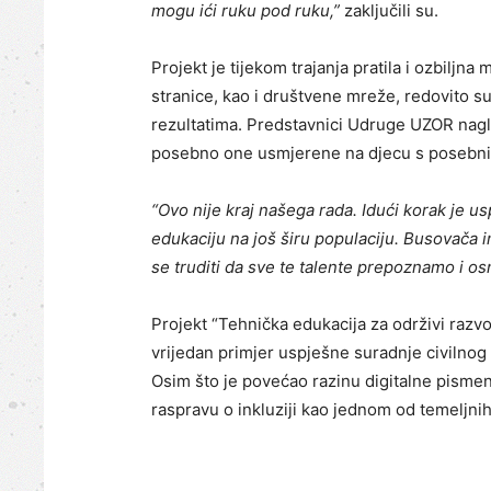
mogu ići ruku pod ruku,”
zaključili su.
Projekt je tijekom trajanja pratila i ozbiljn
stranice, kao i društvene mreže, redovito su 
rezultatima. Predstavnici Udruge UZOR nagla
posebno one usmjerene na djecu s posebnim
“Ovo nije kraj našega rada. Idući korak je uspo
edukaciju na još širu populaciju. Busovača i
se truditi da sve te talente prepoznamo i os
Projekt “Tehnička edukacija za održivi razv
vrijedan primjer uspješne suradnje civilnog
Osim što je povećao razinu digitalne pismen
raspravu o inkluziji kao jednom od temeljni