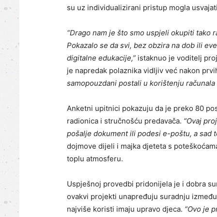
su uz individualizirani pristup mogla usvaj
“Drago nam je što smo uspjeli okupiti tako 
Pokazalo se da svi, bez obzira na dob ili ev
digitalne edukacije,”
istaknuo je voditelj pr
je napredak polaznika vidljiv već nakon prvi
samopouzdani postali u korištenju računala 
Anketni upitnici pokazuju da je preko 80 pos
radionica i stručnošću predavača.
“Ovaj pro
pošalje dokument ili podesi e-poštu, a sad 
dojmove dijeli i majka djeteta s poteškoćama 
toplu atmosferu.
Uspješnoj provedbi pridonijela je i dobra su
ovakvi projekti unapređuju suradnju između 
najviše koristi imaju upravo djeca.
“Ovo je p