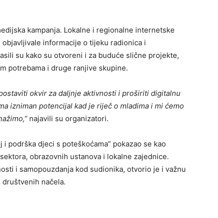
a medijska kampanja. Lokalne i regionalne internetske
objavljivale informacije o tijeku radionica i
sili su kako su otvoreni i za buduće slične projekte,
 potrebama i druge ranjive skupine.
staviti okvir za daljnje aktivnosti i proširiti digitalnu
ma izniman potencijal kad je riječ o mladima i mi ćemo
nažimo,”
najavili su organizatori.
oj i podrška djeci s poteškoćama” pokazao se kao
 sektora, obrazovnih ustanova i lokalne zajednice.
osti i samopouzdanja kod sudionika, otvorio je i važnu
h društvenih načela.