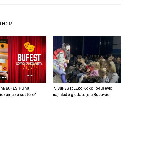
THOR
na BuFEST-u hit
7. BuFEST: „Eko Koko“ oduševio
idžama za šestero“
najmlađe gledatelje u Busovači