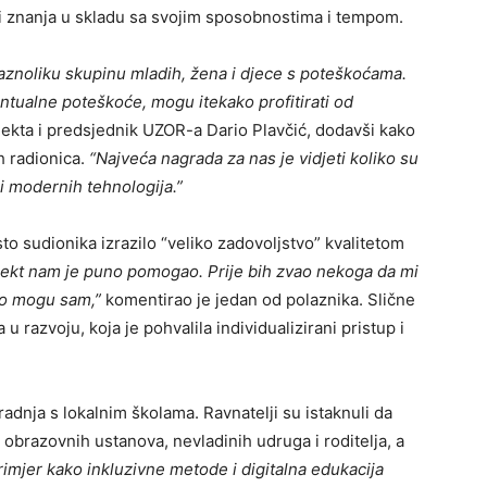
ati znanja u skladu sa svojim sposobnostima i tempom.
raznoliku skupinu mladih, žena i djece s poteškoćama.
entualne poteškoće, mogu itekako profitirati od
ojekta i predsjednik UZOR-a Dario Plavčić, dodavši kako
h radionica.
“Najveća nagrada za nas je vidjeti koliko su
i modernih tehnologija.”
to sudionika izrazilo “veliko zadovoljstvo” kvalitetom
jekt nam je puno pomogao. Prije bih zvao nekoga da mi
to mogu sam,”
komentirao je jedan od polaznika. Slične
u razvoju, koja je pohvalila individualizirani pristup i
radnja s lokalnim školama. Ravnatelji su istaknuli da
obrazovnih ustanova, nevladinih udruga i roditelja, a
rimjer kako inkluzivne metode i digitalna edukacija