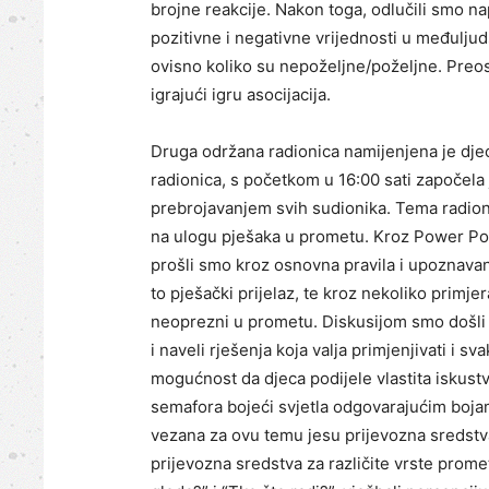
brojne reakcije. Nakon toga, odlučili smo na
pozitivne i negativne vrijednosti u međuljud
ovisno koliko su nepoželjne/poželjne. Preos
igrajući igru asocijacija.
Druga održana radionica namijenjena je djec
radionica, s početkom u 16:00 sati započe
prebrojavanjem svih sudionika. Tema radion
na ulogu pješaka u prometu. Kroz Power Poin
prošli smo kroz osnovna pravila i upoznavan
to pješački prijelaz, te kroz nekoliko primj
neoprezni u prometu. Diskusijom smo došli 
i naveli rješenja koja valja primjenjivati i
mogućnost da djeca podijele vlastita iskustv
semafora bojeći svjetla odgovarajućim bojam
vezana za ovu temu jesu prijevozna sredstva
prijevozna sredstva za različite vrste prome