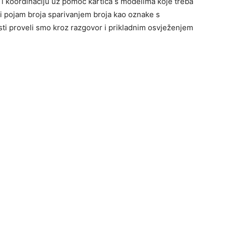
ju i koordinaciju uz pomoć kartica s modelima koje treba
ali pojam broja sparivanjem broja kao oznake s
i proveli smo kroz razgovor i prikladnim osvježenjem