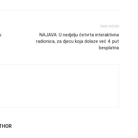
Next article
u
NAJAVA: U nedjelju četvrta interaktivna
radionica, za djecu koja dolaze već 4. put
besplatna
THOR