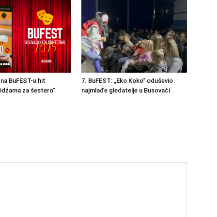
na BuFEST-u hit
7. BuFEST: „Eko Koko“ oduševio
idžama za šestero“
najmlađe gledatelje u Busovači