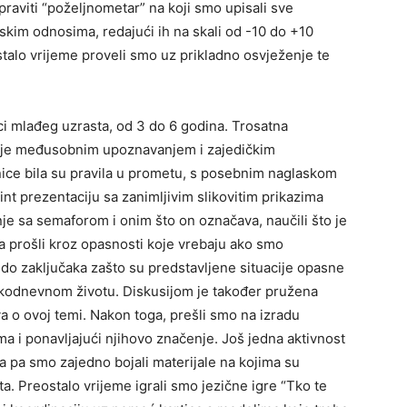
praviti “poželjnometar” na koji smo upisali sve
skim odnosima, redajući ih na skali od -10 do +10
talo vrijeme proveli smo uz prikladno osvježenje te
i mlađeg uzrasta, od 3 do 6 godina. Trosatna
la je međusobnim upoznavanjem i zajedičkim
ice bila su pravila u prometu, s posebnim naglaskom
t prezentaciju sa zanimljivim slikovitim prikazima
je sa semaforom i onim što on označava, naučili što je
era prošli kroz opasnosti koje vrebaju ako smo
do zaključaka zašto su predstavljene situacije opasne
 svakodnevnom životu. Diskusijom je također pružena
a o ovoj temi. Nakon toga, prešli smo na izradu
a i ponavljajući njihovo značenje. Još jedna aktivnost
 pa smo zajedno bojali materijale na kojima su
ta. Preostalo vrijeme igrali smo jezične igre “Tko te