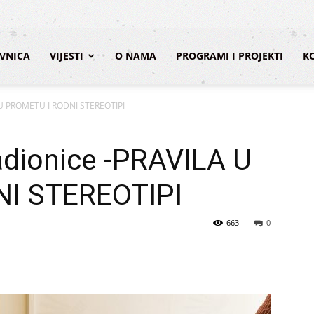
VNICA
VIJESTI
O NAMA
PROGRAMI I PROJEKTI
K
LA U PROMETU I RODNI STEREOTIPI
 radionice -PRAVILA U
I STEREOTIPI
663
0