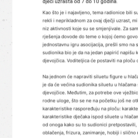
djeci uzrasta od 7 do 10 godina.
Kao što je i najavljeno, tema radionice bili s
rekli i neprikladnom za ovaj dječji uzrast, mi
niz aktivnosti koje su se smjenjivale. Za sam
rješenja dovode do teme o kojoj ćemo govori
jednostavnu igru asocijacija, prešli smo na 
sudionika bio je da na jedan papirić napišu k
djevojčica. Voditeljica će postaviti na ploču 
Na jednom će napraviti siluetu figure u hlač
je da će većina sudionika siluetu u hlačama s
djevojčice. Međutim, za potrebe ove vježbi
rodne uloge, što se ne na početku još ne ot
karakteristike raspoređuju na ploču: karakteri
karakteristike dječaka ispod siluete u hlačama
od onoga kako su to sudionici pretpostavili, 
oblačenja, frizura, zanimanje, hobiji i slično