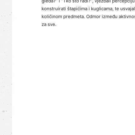
gleda?” i “Tko što radi?”, vježbali percepci
konstruirati štapićima i kuglicama, te usvaj
količinom predmeta. Odmor između aktivnost
za sve.