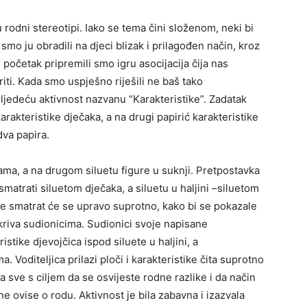
u rodni stereotipi. Iako se tema čini složenom, neki bi
 smo ju obradili na djeci blizak i prilagođen način, kroz
 početak pripremili smo igru asocijacija čija nas
ti. Kada smo uspješno riješili ne baš tako
sljedeću aktivnost nazvanu “Karakteristike”. Zadatak
arakteristike dječaka, a na drugi papirić karakteristike
dva papira.
ama, a na drugom siluetu figure u suknji. Pretpostavka
matrati siluetom dječaka, a siluetu u haljini –siluetom
ce smatrat će se upravo suprotno, kako bi se pokazale
kriva sudionicima. Sudionici svoje napisane
stike djevojčica ispod siluete u haljini, a
. Voditeljica prilazi ploči i karakteristike čita suprotno
a sve s ciljem da se osvijeste rodne razlike i da način
 ne ovise o rodu. Aktivnost je bila zabavna i izazvala