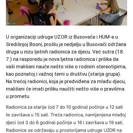
U organizaciji udruge UZOR iz Busovače i HUM-a u
Središnjoj Bosni, prošlu je nedjelju u Busovači održana
druga u nizu ljetnih radionica za djecu. Već sutra (18.
7.) na rasporedu je nova ljetna radionica i prilika da
vaši mališani nauče nešto više o rodnim stereotipima,
kao poznatoj i važnoj temi u društvu (starija grupa).
Na trećoj radionici, koja je predviđena za mlađu djecu,
mališani će imati priliku naučiti nešto više o pravilima
u prometu.
Radionica za starije (od 7 do 10 godina) počinje u 12 sati
te završava u 15 sati. Treća radionica, namijenjena mlađoj
djeci (od 3 do 6 godina) počinje u 16 i završava u 19 sati.
Radionice se održavaju u prostorijama udruge UZOR na