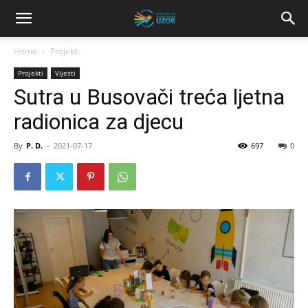
Home
Projekti
Projekti
Vijesti
Sutra u Busovači treća ljetna
radionica za djecu
By
P. D.
-
2021-07-17
697
0