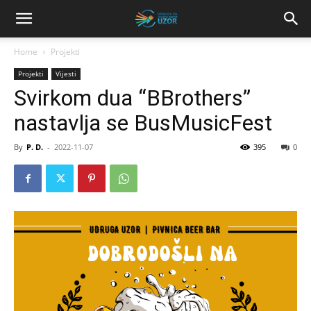
Home
Projekti
Projekti
Vijesti
Svirkom dua “BBrothers”
nastavlja se BusMusicFest
By
P. D.
-
2022-11-07
395
0