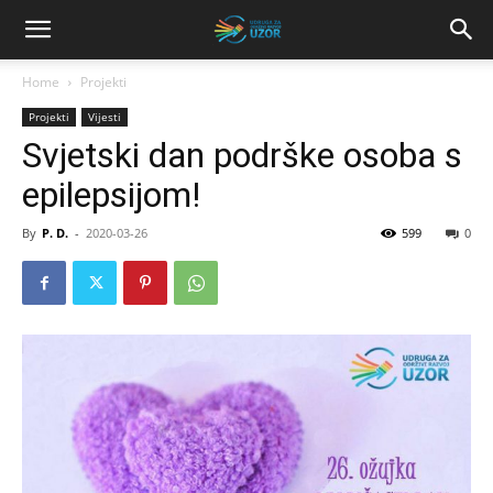
Home
Projekti
Projekti
Vijesti
Svjetski dan podrške osoba s
epilepsijom!
By
P. D.
-
2020-03-26
599
0