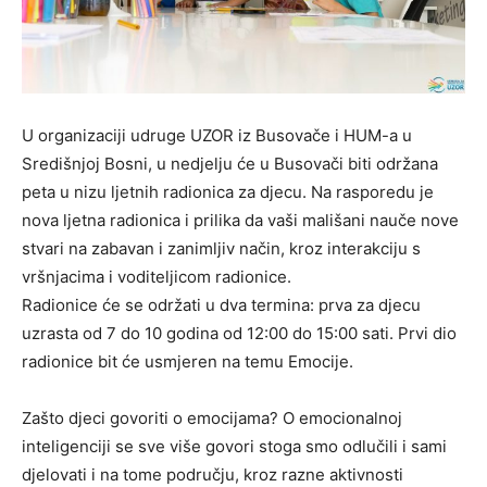
U organizaciji udruge UZOR iz Busovače i HUM-a u
Središnjoj Bosni, u nedjelju će u Busovači biti održana
peta u nizu ljetnih radionica za djecu. Na rasporedu je
nova ljetna radionica i prilika da vaši mališani nauče nove
stvari na zabavan i zanimljiv način, kroz interakciju s
vršnjacima i voditeljicom radionice.
Radionice će se održati u dva termina: prva za djecu
uzrasta od 7 do 10 godina od 12:00 do 15:00 sati. Prvi dio
radionice bit će usmjeren na temu Emocije.
Zašto djeci govoriti o emocijama? O emocionalnoj
inteligenciji se sve više govori stoga smo odlučili i sami
djelovati i na tome području, kroz razne aktivnosti