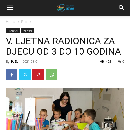
Home
Projekti
Projekti
Vijesti
V. LJETNA RADIONICA ZA
DJECU OD 3 DO 10 GODINA
By
P. D.
-
2021-08-01
405
0