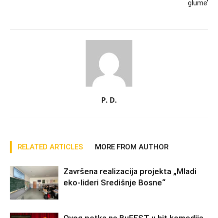
glume’
P. D.
RELATED ARTICLES
MORE FROM AUTHOR
Završena realizacija projekta „Mladi
eko-lideri Središnje Bosne“
Ovog petka na BuFEST-u hit komedija