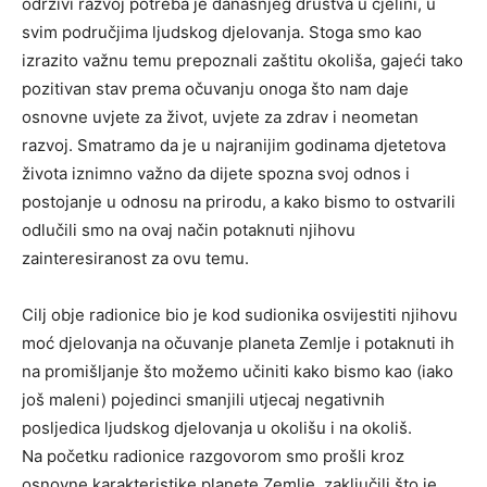
održivi razvoj potreba je današnjeg društva u cjelini, u
svim područjima ljudskog djelovanja. Stoga smo kao
izrazito važnu temu prepoznali zaštitu okoliša, gajeći tako
pozitivan stav prema očuvanju onoga što nam daje
osnovne uvjete za život, uvjete za zdrav i neometan
razvoj. Smatramo da je u najranijim godinama djetetova
života iznimno važno da dijete spozna svoj odnos i
postojanje u odnosu na prirodu, a kako bismo to ostvarili
odlučili smo na ovaj način potaknuti njihovu
zainteresiranost za ovu temu.
Cilj obje radionice bio je kod sudionika osvijestiti njihovu
moć djelovanja na očuvanje planeta Zemlje i potaknuti ih
na promišljanje što možemo učiniti kako bismo kao (iako
još maleni) pojedinci smanjili utjecaj negativnih
posljedica ljudskog djelovanja u okolišu i na okoliš.
Na početku radionice razgovorom smo prošli kroz
osnovne karakteristike planete Zemlje, zaključili što je