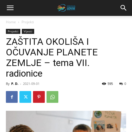
Home
Projekti
Projekti
Vijesti
ZAŠTITA OKOLIŠA I
OČUVANJE PLANETE
ZEMLJE – tema VII.
radionice
By
P. D.
-
2021-09-01
595
0