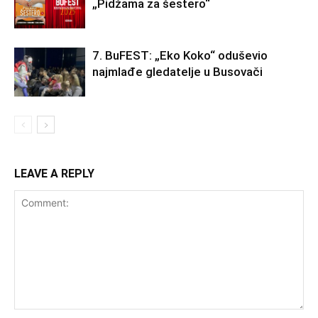
„Pidžama za šestero“
7. BuFEST: „Eko Koko“ oduševio
najmlađe gledatelje u Busovači
LEAVE A REPLY