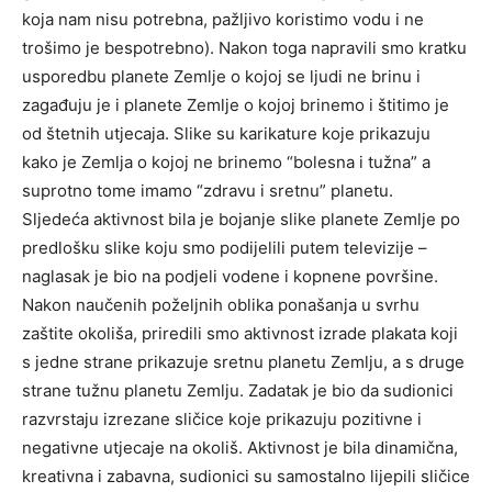
koja nam nisu potrebna, pažljivo koristimo vodu i ne
trošimo je bespotrebno). Nakon toga napravili smo kratku
usporedbu planete Zemlje o kojoj se ljudi ne brinu i
zagađuju je i planete Zemlje o kojoj brinemo i štitimo je
od štetnih utjecaja. Slike su karikature koje prikazuju
kako je Zemlja o kojoj ne brinemo “bolesna i tužna” a
suprotno tome imamo “zdravu i sretnu” planetu.
Sljedeća aktivnost bila je bojanje slike planete Zemlje po
predlošku slike koju smo podijelili putem televizije –
naglasak je bio na podjeli vodene i kopnene površine.
Nakon naučenih poželjnih oblika ponašanja u svrhu
zaštite okoliša, priredili smo aktivnost izrade plakata koji
s jedne strane prikazuje sretnu planetu Zemlju, a s druge
strane tužnu planetu Zemlju. Zadatak je bio da sudionici
razvrstaju izrezane sličice koje prikazuju pozitivne i
negativne utjecaje na okoliš. Aktivnost je bila dinamična,
kreativna i zabavna, sudionici su samostalno lijepili sličice