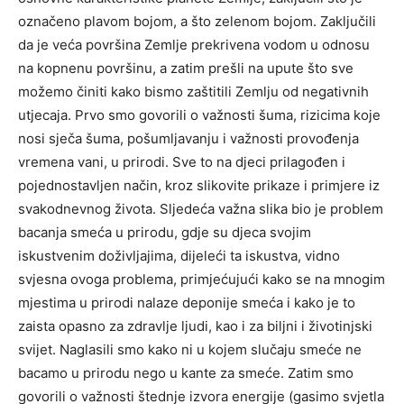
označeno plavom bojom, a što zelenom bojom. Zaključili
da je veća površina Zemlje prekrivena vodom u odnosu
na kopnenu površinu, a zatim prešli na upute što sve
možemo činiti kako bismo zaštitili Zemlju od negativnih
utjecaja. Prvo smo govorili o važnosti šuma, rizicima koje
nosi sječa šuma, pošumljavanju i važnosti provođenja
vremena vani, u prirodi. Sve to na djeci prilagođen i
pojednostavljen način, kroz slikovite prikaze i primjere iz
svakodnevnog života. Sljedeća važna slika bio je problem
bacanja smeća u prirodu, gdje su djeca svojim
iskustvenim doživljajima, dijeleći ta iskustva, vidno
svjesna ovoga problema, primjećujući kako se na mnogim
mjestima u prirodi nalaze deponije smeća i kako je to
zaista opasno za zdravlje ljudi, kao i za biljni i životinjski
svijet. Naglasili smo kako ni u kojem slučaju smeće ne
bacamo u prirodu nego u kante za smeće. Zatim smo
govorili o važnosti štednje izvora energije (gasimo svjetla