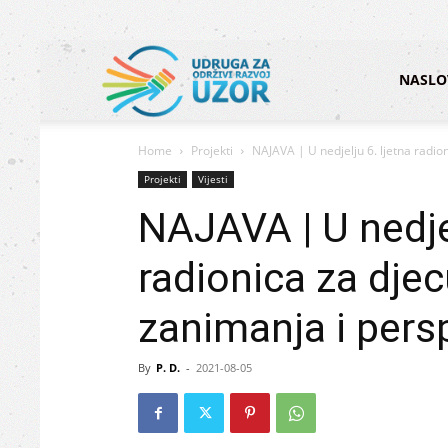
Udruga
NASLO
Home
Projekti
NAJAVA | U nedjelju 6. ljetna radion
za
Projekti
Vijesti
NAJAVA | U nedjel
održivi
radionica za djec
zanimanja i pers
razvoj
By
P. D.
-
2021-08-05
UZOR