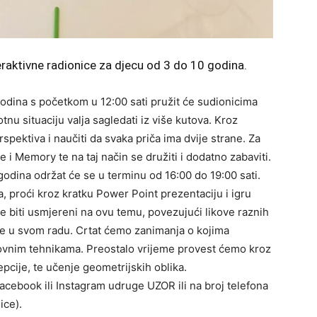
teraktivne radionice za djecu od 3 do 10 godina.
godina s početkom u 12:00 sati pružit će sudionicima
tnu situaciju valja sagledati iz više kutova. Kroz
rspektiva i naučiti da svaka priča ima dvije strane. Za
e i Memory te na taj način se družiti i dodatno zabaviti.
godina održat će se u terminu od 16:00 do 19:00 sati.
 proći kroz kratku Power Point prezentaciju i igru
će biti usmjereni na ovu temu, povezujući likove raznih
ste u svom radu. Crtat ćemo zanimanja o kojima
kovnim tehnikama. Preostalo vrijeme provest ćemo kroz
epcije, te učenje geometrijskih oblika.
Facebook ili Instagram udruge UZOR ili na broj telefona
ice).