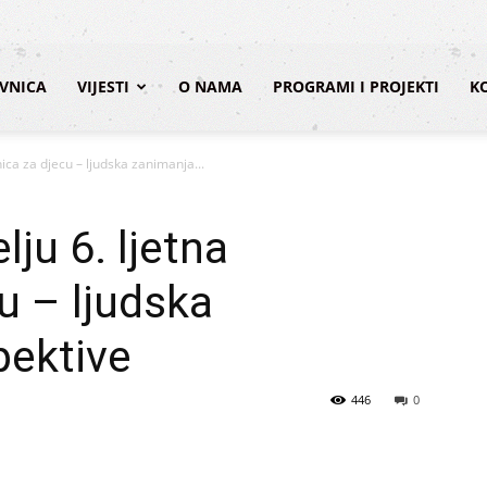
VNICA
VIJESTI
O NAMA
PROGRAMI I PROJEKTI
K
ica za djecu – ljudska zanimanja...
ju 6. ljetna
u – ljudska
pektive
446
0