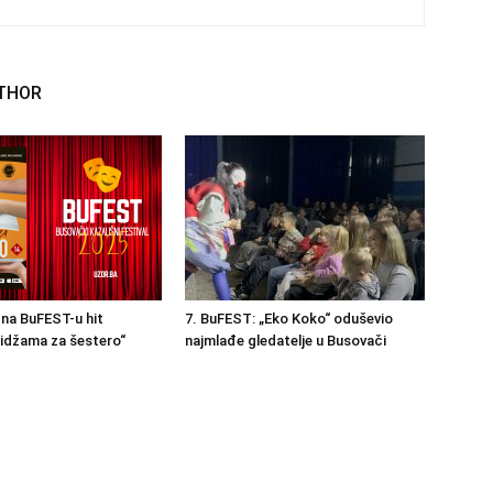
THOR
na BuFEST-u hit
7. BuFEST: „Eko Koko“ oduševio
idžama za šestero“
najmlađe gledatelje u Busovači