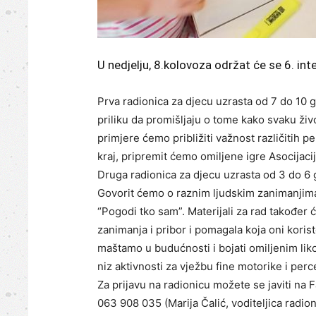
U nedjelju, 8.kolovoza održat će se 6. in
Prva radionica za djecu uzrasta od 7 do 10 
priliku da promišljaju o tome kako svaku živo
primjere ćemo približiti važnost različitih pe
kraj, pripremit ćemo omiljene igre Asocijacij
Druga radionica za djecu uzrasta od 3 do 6 
Govorit ćemo o raznim ljudskim zanimanjima,
“Pogodi tko sam”. Materijali za rad također 
zanimanja i pribor i pomagala koja oni kori
maštamo u budućnosti i bojati omiljenim li
niz aktivnosti za vježbu fine motorike i perc
Za prijavu na radionicu možete se javiti na 
063 908 035 (Marija Čalić, voditeljica radion