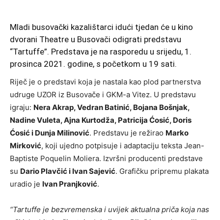
Mladi busovački kazalištarci idući tjedan će u kino
dvorani Theatre u Busovači odigrati predstavu
“Tartuffe”. Predstava je na rasporedu u srijedu, 1.
prosinca 2021. godine, s početkom u 19 sati.
Riječ je o predstavi koja je nastala kao plod partnerstva
udruge UZOR iz Busovače i GKM-a Vitez. U predstavu
igraju:
Nera Akrap, Vedran Batinić, Bojana Bošnjak,
Nadine Vuleta, Ajna Kurtodža, Patricija Ćosić, Doris
Ćosić i Dunja Milinović
. Predstavu je režirao
Marko
Mirković
, koji ujedno potpisuje i adaptaciju teksta Jean-
Baptiste Poquelin Moliera. Izvršni producenti predstave
su
Dario Plavčić i Ivan Sajević
. Grafičku pripremu plakata
uradio je
Ivan Pranjković
.
“Tartuffe je bezvremenska i uvijek aktualna priča koja nas