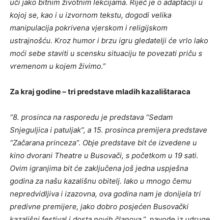
uči jako bitnim životnim lekcijama. Riječ je o adaptaciji u
kojoj se, kao i u izvornom tekstu, dogodi velika
manipulacija pokrivena vjerskom i religijskom
ustrajnošću. Kroz humor i brzu igru gledatelji će vrlo lako
moći sebe staviti u scensku situaciju te povezati priču s
vremenom u kojem živimo.”
Za kraj godine – tri predstave mladih kazalištaraca
“8. prosinca na rasporedu je predstava “Sedam
Snjeguljica i patuljak”, a 15. prosinca premijera predstave
“Začarana princeza”. Obje predstave bit će izvedene u
kino dvorani Theatre u Busovači, s početkom u 19 sati.
Ovim igranjima bit će zaključena još jedna uspješna
godina za našu kazališnu obitelj. Iako u mnogo čemu
nepredvidljiva i izazovna, ova godina nam je donijela tri
predivne premijere, jako dobro posjećen Busovački
kazališni festival i dosta novih članova.”
, navode iz udruge