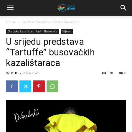
Home
Gradsko kazalište mladih Busovača
Gradsko kazalište mladih Busovača
Vijesti
U srijedu predstava
“Tartuffe” busovačkih
kazalištaraca
By
P. D.
-
2021-11-25
530
0