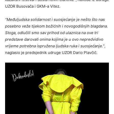
UZOR Busovača i GKM-a Vitez.
“Međuljudska solidarnost i suosjećanje je nešto što nas
posebno veže tijekom božićnih i novogodišnjih blagdana.
Stoga, odlučili smo sav prihod od ulaznica na ove tri
predstave darovati onima kojima je u ovo nepredvidivo
vrijeme potrebna ispružena ljudska ruka i suosjećanje.”
,
naglasio je predsjednik udruge UZOR Dario Plavčič.