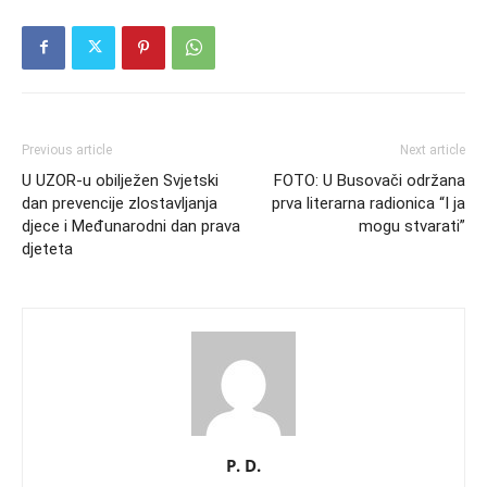
Previous article
Next article
U UZOR-u obilježen Svjetski
FOTO: U Busovači održana
dan prevencije zlostavljanja
prva literarna radionica “I ja
djece i Međunarodni dan prava
mogu stvarati”
djeteta
P. D.